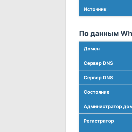
Источник
По данным Who
Домен
Сервер DNS
Сервер DNS
Соcтояние
Администратор до
Регистратор